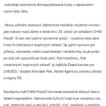
rozkvétají extenzivně obhospodařované louky v záplavovém
území řeky Odry.
„
Novou přírodní rezervaci Jistebnické mokřady můžeme vnímat i
jako takový malý dárek k letošnímu 35. výročí od vyhlášení CHKO
Poodří. To ale není jediné významné výročí – kulatiny letos slaví
hned 6 chráněných krajinných oblastí. Na jejich význam pro
přírodu, obyvatele, místní podnikatele i návštěvníky, bude proto
po celý rok upozorňovat řada akcí. Pod hlavičkou „Rok
chráněných krajinných oblastí
“ je zaštítila Česká komise pro
UNESCO,“ dodává František Pelc, ředitel Agentury ochrany přírody
a krajiny ČR.
Současnou tvář CHKO Poodří formovala svobodně tekoucí řeka a
lidské hospodaření. Harmonická kulturní krajina je mozaikou luk,
polí, drobných lesů a remízků, rybníků, tůní, mokřadů a menších