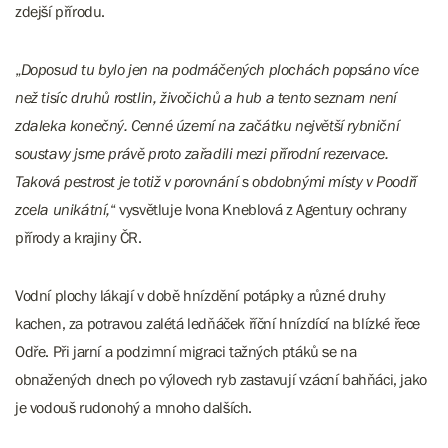
zdejší přírodu.
„
Doposud tu bylo jen na podmáčených plochách popsáno více
než tisíc druhů rostlin, živočichů a hub a tento seznam není
zdaleka konečný. Cenné území na začátku největší rybniční
soustavy jsme právě proto zařadili mezi přírodní rezervace.
Taková pestrost je totiž v porovnání s obdobnými místy v Poodří
zcela unikátní,
“ vysvětluje Ivona Kneblová z Agentury ochrany
přírody a krajiny ČR.
Vodní plochy lákají v době hnízdění potápky a různé druhy
kachen, za potravou zalétá ledňáček říční hnízdící na blízké řece
Odře. Při jarní a podzimní migraci tažných ptáků se na
obnažených dnech po výlovech ryb zastavují vzácní bahňáci, jako
je vodouš rudonohý a mnoho dalších.