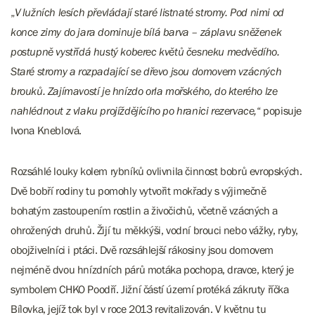
„
V lužních lesích převládají staré listnaté stromy. Pod nimi od
konce zimy do jara dominuje bílá barva – záplavu sněženek
postupně vystřídá hustý koberec květů česneku medvědího.
Staré stromy a rozpadající se dřevo jsou domovem vzácných
brouků. Zajímavostí je hnízdo orla mořského, do kterého lze
nahlédnout z vlaku projíždějícího po hranici rezervace,
“ popisuje
Ivona Kneblová.
Rozsáhlé louky kolem rybníků ovlivnila činnost bobrů evropských.
Dvě bobří rodiny tu pomohly vytvořit mokřady s výjimečně
bohatým zastoupením rostlin a živočichů, včetně vzácných a
ohrožených druhů. Žijí tu měkkýši, vodní brouci nebo vážky, ryby,
obojživelníci i ptáci. Dvě rozsáhlejší rákosiny jsou domovem
nejméně dvou hnízdních párů motáka pochopa, dravce, který je
symbolem CHKO Poodří. Jižní částí území protéká zákruty říčka
Bílovka, jejíž tok byl v roce 2013 revitalizován. V květnu tu