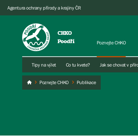
Agentura ochrany přírody a krajiny ČR
CHKO
Poodří
Poznejte CHKO
Tipy na výlet
Co tu kvete?
Jak se chovat v pří
Poznejte CHKO
Publikace
Poodří