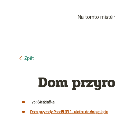
Na tomto místě 
Dom przyrod
Typ:
Skládačka
Dom przyrody Poodří (PL) - ulotka do ściągnięcia