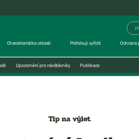
Charakteristika oblasti
Potřebuji vyřídit
Ochrana p
rodě
Upozornění pro návštěvníky
Publikace
Tip na výlet