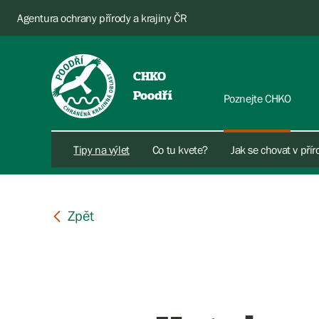
Agentura ochrany přírody a krajiny ČR
CHKO
Poodří
Poznejte CHKO
Tipy na výlet
Co tu kvete?
Jak se chovat v pří