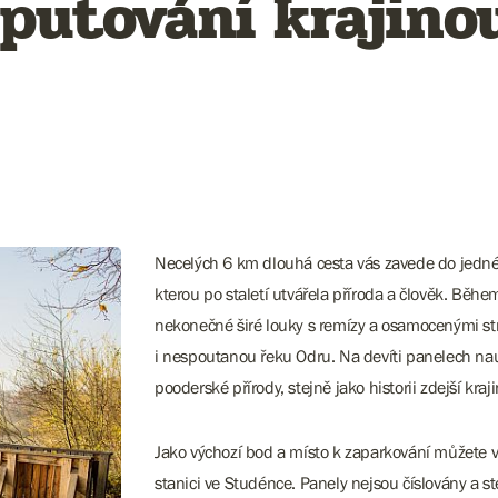
 putování krajin
Necelých 6 km dlouhá cesta vás zavede do jedné 
kterou po staletí utvářela příroda a člověk. Během
nekonečné širé louky s remízy a osamocenými stro
i nespoutanou řeku Odru. Na devíti panelech nau
pooderské přírody, stejně jako historii zdejší kraj
Jako výchozí bod a místo k zaparkování můžete 
stanici ve Studénce. Panely nejsou číslovány a st