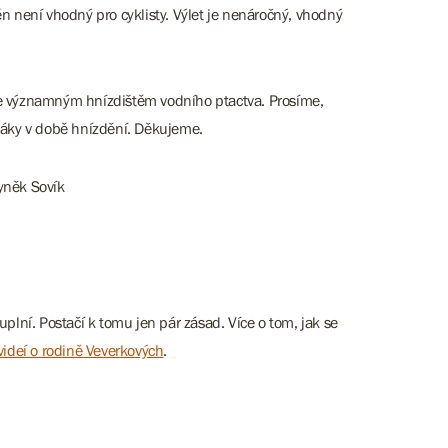
n není vhodný pro cyklisty. Výlet je nenáročný, vhodný
á je významným hnízdištěm vodního ptactva. Prosíme,
táky v době hnízdění. Děkujeme.
yněk Sovík
plní. Postačí k tomu jen pár zásad. Více o tom, jak se
videí o rodině Veverkových
.