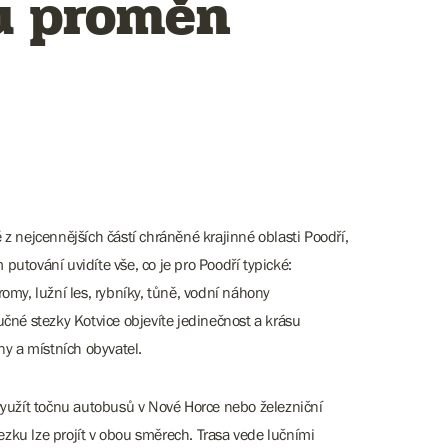
ou proměn
z nejcennějších částí chráněné krajinné oblasti Poodří,
 putování uvidíte vše, co je pro Poodří typické:
my, lužní les, rybníky, tůně, vodní náhony
čné stezky Kotvice objevíte jedinečnost a krásu
iny a místních obyvatel.
využít točnu autobusů v Nové Horce nebo železniční
ezku lze projít v obou směrech. Trasa vede lučními