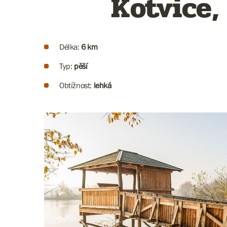
Kotvice,
Délka:
6 km
Typ:
pěší
Obtížnost:
lehká