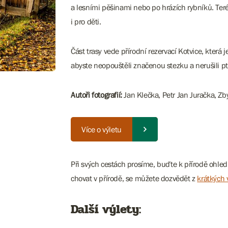
a lesními pěšinami nebo po hrázích rybníků. Teré
i pro děti.
Část trasy vede přírodní rezervací Kotvice, kter
abyste neopouštěli značenou stezku a nerušili p
Autoři fotografií:
Jan Klečka, Petr Jan Juračka, Zb
Více o výletu
Při svých cestách prosíme, buďte k přírodě ohledu
chovat v přírodě, se můžete dozvědět z
krátkých 
Další výlety: