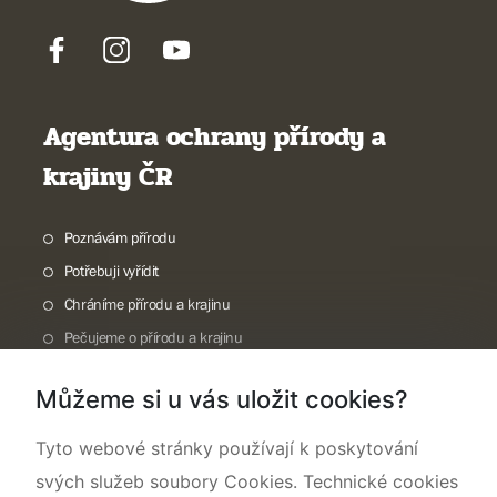
Agentura ochrany přírody a
krajiny ČR
Poznávám přírodu
Potřebuji vyřídit
Chráníme přírodu a krajinu
Pečujeme o přírodu a krajinu
Dokumentujeme přírodu
Můžeme si u vás uložit cookies?
O nás
Tyto webové stránky používají k poskytování
svých služeb soubory Cookies. Technické cookies