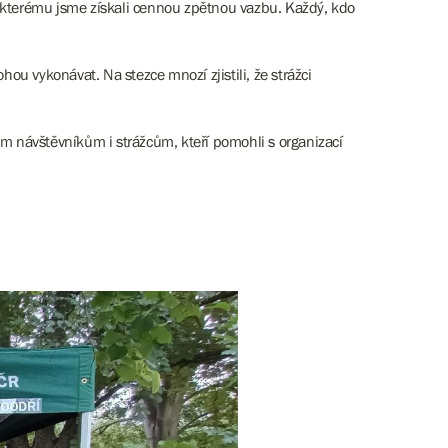
íky kterému jsme získali cennou zpětnou vazbu. Každý, kdo
hou vykonávat. Na stezce mnozí zjistili, že strážci
em návštěvníkům i strážcům, kteří pomohli s organizací