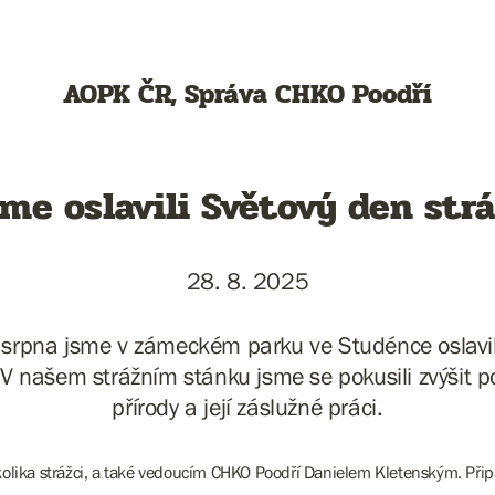
AOPK ČR, Správa CHKO Poodří
me oslavili Světový den str
28. 8. 2025
 srpna jsme v zámeckém parku ve Studénce oslavil
. V našem strážním stánku jsme se pokusili zvýšit p
přírody a její záslužné práci.
lika strážci, a také vedoucím CHKO Poodří Danielem Kletenským. Připrav