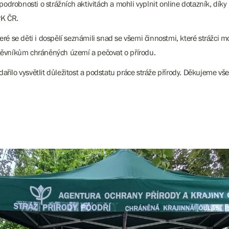
i podrobnosti o strážních aktivitách a mohli vyplnit online dotazník, d
PK ČR.
ré se děti i dospělí seznámili snad se všemi činnostmi, které strážci mo
ěvníkům chráněných území a pečovat o přírodu.
ařilo vysvětlit důležitost a podstatu práce stráže přírody. Děkujeme vš