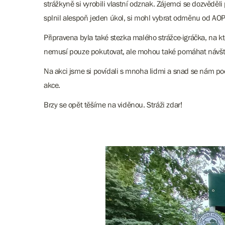
strážkyně si vyrobili vlastní odznak. Zájemci se dozvěděl
splnil alespoň jeden úkol, si mohl vybrat odměnu od AO
Připravena byla také stezka malého strážce-igráčka, na kte
nemusí pouze pokutovat, ale mohou také pomáhat návšt
Na akci jsme si povídali s mnoha lidmi a snad se nám pod
akce.
Brzy se opět těšíme na viděnou. Stráži zdar!