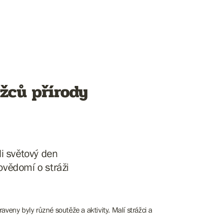
ážců přírody
i světový den
ovědomí o stráži
eny byly různé soutěže a aktivity. Malí strážci a