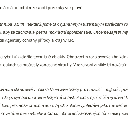
terá má přírodní rezervaci i pozemky ve správě.
 zhruba 3,5 tis. hektarů, jsme tak významným tuzemským správcem vod
 aby se zachovala pestrá mokřadní společenstva. Chceme zajistit nej
itel Agentury ochrany přírody a krajiny ČR.
áze rybníků a dožilé technické objekty. Obnovením rozplavených hnízdn
na loukách se pročistily zanesené strouhy. V rezervaci vznikly tři nové t
okřadní stanoviště v oblasti Moravské brány pro hnízdící i migrující p
chop, symbol chráněné krajinné oblasti Poodří, nyní může využívat k 
ežitosti pro racka chechtavého. Jejich kolonie vyhledává jako bezpečné
nové tůně mezi rybníky a Odrou, obnovení zanesených tůní zase pro
R.