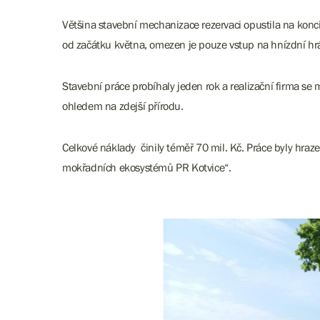
Většina stavební mechanizace rezervaci opustila na konci 
od začátku května, omezen je pouze vstup na hnízdní hráz
Stavební práce probíhaly jeden rok a realizační firma s
ohledem na zdejší přírodu.
Celkové náklady činily téměř 70 mil. Kč. Práce byly hra
mokřadních ekosystémů PR Kotvice“.