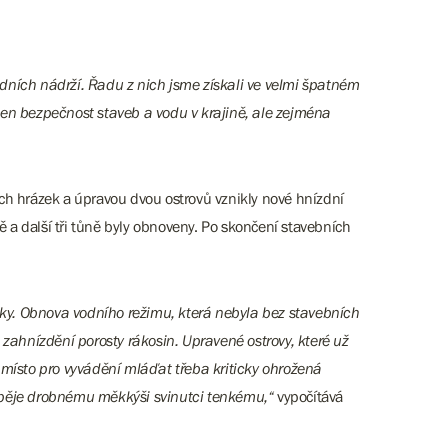
ních nádrží. Řadu z nich jsme získali ve velmi špatném
en bezpečnost staveb a vodu v krajině, ale zejména
ích hrázek a úpravou dvou ostrovů vznikly nové hnízdní
ůně a další tři tůně byly obnoveny. Po skončení stavebních
táky. Obnova vodního režimu, která nebyla bez stavebních
zahnízdění porosty rákosin. Upravené ostrovy, které už
 místo pro vyvádění mláďat třeba kriticky ohrožená
spěje drobnému měkkýši svinutci tenkému,“
vypočítává