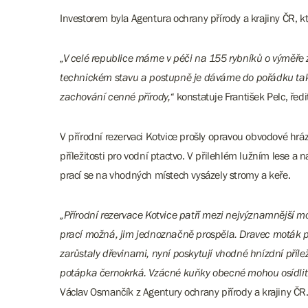
Investorem byla Agentura ochrany přírody a krajiny ČR, k
„V celé republice máme v péči na 155 rybníků o výměře
technickém stavu a postupně je dáváme do pořádku tak,
zachování cenné přírody,“
konstatuje František Pelc, řed
V přírodní rezervaci Kotvice prošly opravou obvodové hr
příležitosti pro vodní ptactvo. V přilehlém lužním lese a 
prací se na vhodných místech vysázely stromy a keře.
„Přírodní rezervace Kotvice patří mezi nejvýznamnější m
prací možná, jim jednoznačně prospěla. Dravec moták po
zarůstaly dřevinami, nyní poskytují vhodné hnízdní příl
potápka černokrká. Vzácné kuňky obecné mohou osídlit 
Václav Osmančík z Agentury ochrany přírody a krajiny Č