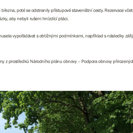
března, poté se odstranily přístupové staveništní cesty. Rezervace včet
ky, aby nebyli rušeni hnízdící ptáci.
e musela vypořádávat s obtížnými podmínkami, například s následky zář
zeny z prostředků Národního plánu obnovy – Podpora obnovy přirozených 