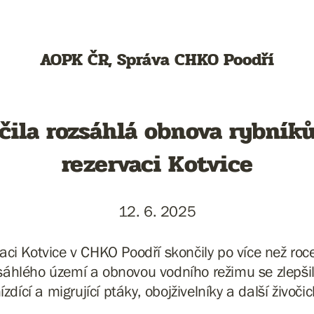
AOPK ČR, Správa CHKO Poodří
čila rozsáhlá obnova rybník
rezervaci Kotvice
12. 6. 2025
vaci Kotvice v CHKO Poodří skončily po více než roc
ozsáhlého území a obnovou vodního režimu se zlepši
ízdící a migrující ptáky, obojživelníky a další živočic