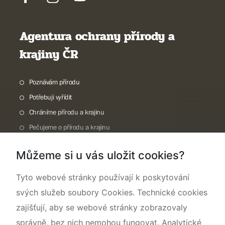
Agentura ochrany přírody a
krajiny ČR
Poznávám přírodu
Potřebuji vyřídit
Chráníme přírodu a krajinu
Pečujeme o přírodu a krajinu
Dokumentujeme přírodu
Můžeme si u vás uložit cookies?
O nás
Tyto webové stránky používají k poskytování
svých služeb soubory Cookies. Technické cookies
zajišťují, aby se webové stránky zobrazovaly
správně, bez nich nemohou fungovat. Analytické