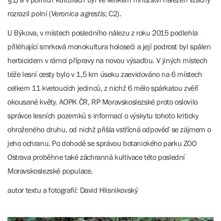
rozrazil polní (
Veronica agrestis
; C2).
U Býkova, v místech posledního nálezu z roku 2015 podlehla
přiléhající smrková monokultura holoseči a její podrost byl spálen
herbicidem v rámci přípravy na novou výsadbu. V jiných místech
téže lesní cesty bylo v 1,5 km úseku zaevidováno na 6 místech
celkem 11 kvetoucích jedinců, z nichž 6 mělo spárkatou zvěří
okousané květy. AOPK ČR, RP Moravskoslezské proto oslovilo
správce lesních pozemků s informací o výskytu tohoto kriticky
ohroženého druhu, od nichž přišla vstřícná odpověď se zájmem o
jeho ochranu. Po dohodě se správou botanického parku ZOO
Ostrava proběhne také záchranná kultivace této poslední
Moravskoslezské populace.
autor textu a fotografií: David Hlisnikovský