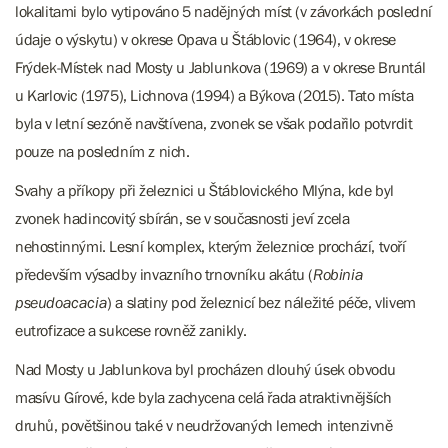
lokalitami bylo vytipováno 5 nadějných míst (v závorkách poslední
údaje o výskytu) v okrese Opava u Štáblovic (1964), v okrese
Frýdek-Místek nad Mosty u Jablunkova (1969) a v okrese Bruntál
u Karlovic (1975), Lichnova (1994) a Býkova (2015). Tato místa
byla v letní sezóně navštívena, zvonek se však podařilo potvrdit
pouze na posledním z nich.
Svahy a příkopy při železnici u Štáblovického Mlýna, kde byl
zvonek hadincovitý sbírán, se v současnosti jeví zcela
nehostinnými. Lesní komplex, kterým železnice prochází, tvoří
především výsadby invazního trnovníku akátu (
Robinia
pseudoacacia
) a slatiny pod železnicí bez náležité péče, vlivem
eutrofizace a sukcese rovněž zanikly.
Nad Mosty u Jablunkova byl procházen dlouhý úsek obvodu
masívu Gírové, kde byla zachycena celá řada atraktivnějších
druhů, povětšinou také v neudržovaných lemech intenzivně