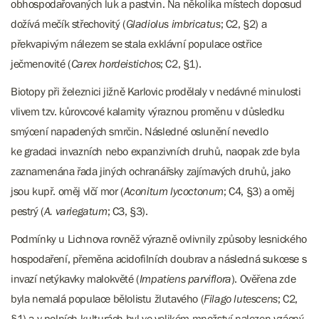
obhospodařovaných luk a pastvin. Na několika místech doposud
dožívá mečík střechovitý (
Gladiolus imbricatus
; C2, §2) a
překvapivým nálezem se stala exklávní populace ostřice
ječmenovité (
Carex hordeistichos
; C2, §1).
Biotopy při železnici jižně Karlovic prodělaly v nedávné minulosti
vlivem tzv. kůrovcové kalamity výraznou proměnu v důsledku
smýcení napadených smrčin. Následné oslunění nevedlo
ke gradaci invazních nebo expanzivních druhů, naopak zde byla
zaznamenána řada jiných ochranářsky zajímavých druhů, jako
jsou kupř. oměj vlčí mor (
Aconitum lycoctonum
; C4, §3) a oměj
pestrý (
A. variegatum
; C3, §3).
Podmínky u Lichnova rovněž výrazně ovlivnily způsoby lesnického
hospodaření, přeměna acidofilních doubrav a následná sukcese s
invazí netýkavky malokvěté (
Impatiens parviflora
). Ověřena zde
byla nemalá populace bělolistu žlutavého (
Filago lutescens
; C2,
§1) a v polních kulturách byl ve velikém množství nalezen vzácný