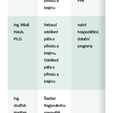
přírodu a
PPK
S
krajinu
l
Ing. Miloš
Vedoucí
vodní
R
Holub,
oddělení
hospodářství,
p
Ph.D.
péče o
dotační
přírodu a
programy
S
krajinu,
l
Oddělení
péče o
přírodu a
krajinu
Ing.
Ředitel
R
Jindřich
Regionálního
p
Horáček,
pracoviště