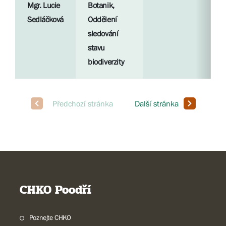
Mgr. Lucie
Botanik,
R
Sedláčková
Oddělení
p
sledování
stavu
S
biodiverzity
l
CHKO Poodří
Poznejte CHKO