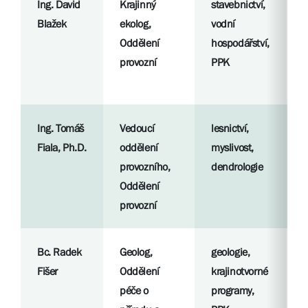
Ing. David
Krajinný
stavebnictví,
R
Blažek
ekolog,
vodní
p
Oddělení
hospodářství,
provozní
PPK
S
l
Ing. Tomáš
Vedoucí
lesnictví,
R
Fiala, Ph.D.
oddělení
myslivost,
p
provozního,
dendrologie
Oddělení
S
provozní
l
Bc. Radek
Geolog,
geologie,
R
Fišer
Oddělení
krajinotvorné
p
péče o
programy,