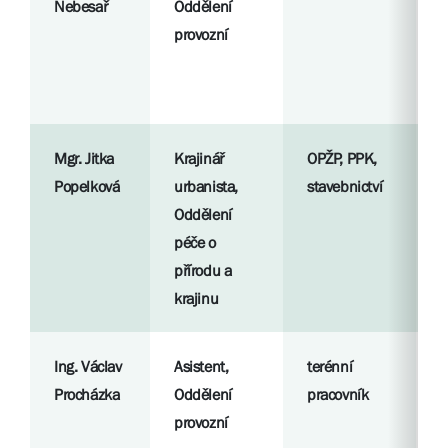
Nebesař
Oddělení
p
provozní
S
l
Mgr. Jitka
Krajinář
OPŽP, PPK,
R
Popelková
urbanista,
stavebnictví
p
Oddělení
péče o
S
přírodu a
l
krajinu
Ing. Václav
Asistent,
terénní
R
Procházka
Oddělení
pracovník
p
provozní