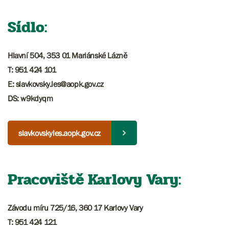
Sídlo:
Hlavní 504, 353 01 Mariánské Lázně
T: 951 424 101
E: slavkovsky.les@aopk.gov.cz
DS: w9kdyqm
slavkovskyles.aopk.gov.cz
Pracoviště Karlovy Vary:
Závodu míru 725/16, 360 17 Karlovy Vary
T: 951 424 121