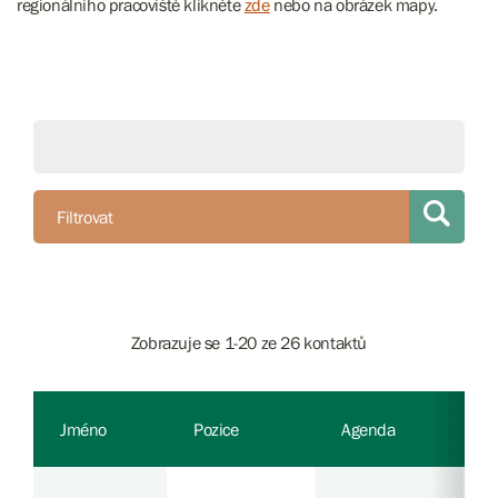
regionálního pracoviště klikněte
zde
nebo na obrázek mapy.
Filtrovat
Zobrazuje se 1-20 ze 26 kontaktů
Jméno
Pozice
Agenda
P