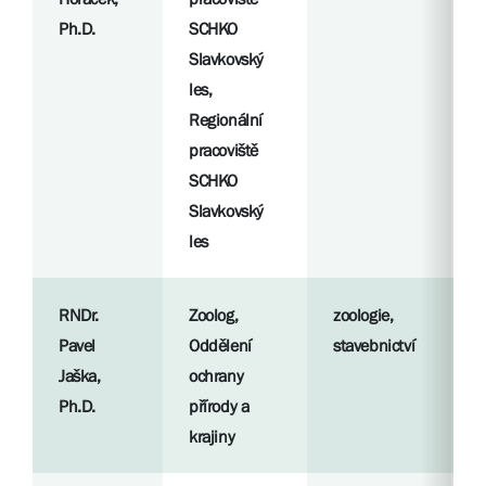
Ph.D.
SCHKO
S
Slavkovský
l
les,
Regionální
pracoviště
SCHKO
Slavkovský
les
RNDr.
Zoolog,
zoologie,
R
Pavel
Oddělení
stavebnictví
p
Jaška,
ochrany
Ph.D.
přírody a
S
krajiny
l