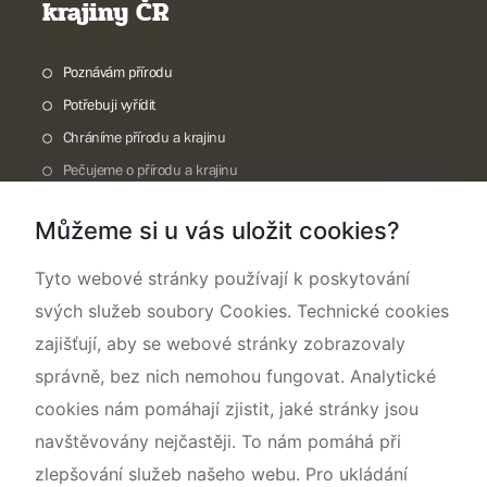
krajiny ČR
Poznávám přírodu
Potřebuji vyřídit
Chráníme přírodu a krajinu
Pečujeme o přírodu a krajinu
Dokumentujeme přírodu
Můžeme si u vás uložit cookies?
O nás
Tyto webové stránky používají k poskytování
svých služeb soubory Cookies. Technické cookies
zajišťují, aby se webové stránky zobrazovaly
správně, bez nich nemohou fungovat. Analytické
cookies nám pomáhají zjistit, jaké stránky jsou
navštěvovány nejčastěji. To nám pomáhá při
zlepšování služeb našeho webu. Pro ukládání