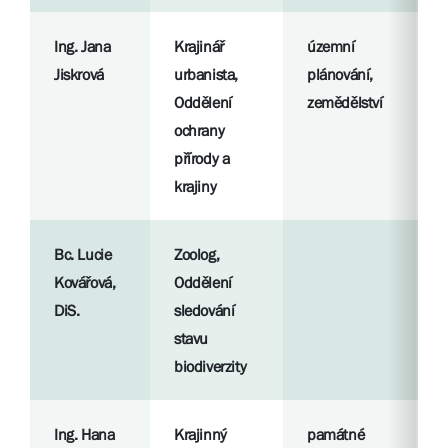
Ing. Jana
Krajinář
územní
R
Jiskrová
urbanista,
plánování,
p
Oddělení
zemědělství
ochrany
S
přírody a
l
krajiny
Bc. Lucie
Zoolog,
R
Kovářová,
Oddělení
p
DiS.
sledování
stavu
S
biodiverzity
l
Ing. Hana
Krajinný
památné
R