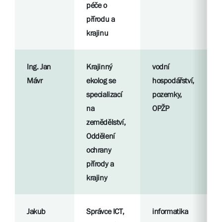
péče o
S
přírodu a
l
krajinu
Ing. Jan
Krajinný
vodní
R
Mávr
ekolog se
hospodářství,
p
specializací
pozemky,
na
OPŽP
S
zemědělství,
l
Oddělení
ochrany
přírody a
krajiny
Jakub
Správce ICT,
informatika
R