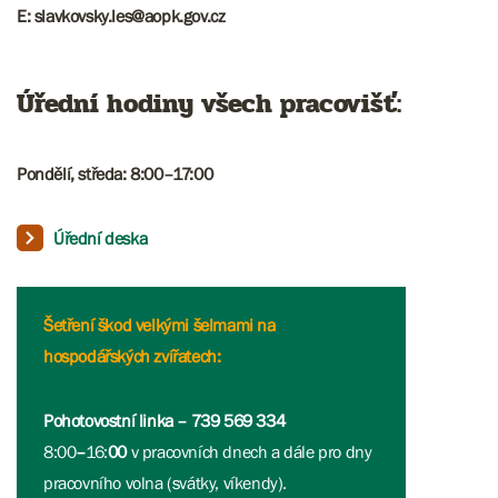
E: slavkovsky.les@aopk.gov.cz
Úřední hodiny všech pracovišť:
Pondělí, středa: 8:00–17:00
Úřední deska
Šetření škod velkými šelmami na
hospodářských zvířatech:
Pohotovostní linka – 739 569 334
8:00
–
16:
00
v pracovních dnech a dále pro dny
pracovního volna (svátky, víkendy).