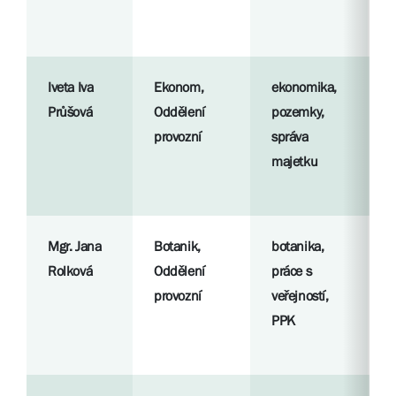
S
l
Iveta Iva
Ekonom,
ekonomika,
R
Průšová
Oddělení
pozemky,
p
provozní
správa
majetku
S
l
Mgr. Jana
Botanik,
botanika,
R
Rolková
Oddělení
práce s
p
provozní
veřejností,
PPK
S
l