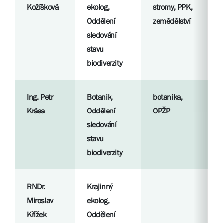
Kožíšková
ekolog,
stromy, PPK,
p
Oddělení
zemědělství
sledování
S
stavu
l
biodiverzity
Ing. Petr
Botanik,
botanika,
R
Krása
Oddělení
OPŽP
p
sledování
stavu
S
biodiverzity
l
RNDr.
Krajinný
R
Miroslav
ekolog,
p
Křížek
Oddělení