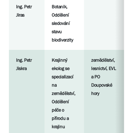
Ing. Petr
Botanik,
R
Jiras
Oddělení
p
sledování
stavu
S
biodiverzity
l
Ing. Petr
Krajinný
zemědělství,
R
Jiskra
ekolog se
lesnictví, EVL
p
specializací
a PO
na
Doupovské
S
zemědělství,
hory
l
Oddělení
péče o
přírodu a
krajinu