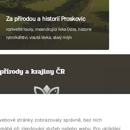
Za přírodou a historií Proskovic
rozkvetlé louky, meandrující řeka Odra, historie
rybníkářství, visutá lávka, starý mlýn
Více informací
přírody a krajiny ČR
 webové stránky zobrazovaly správně, bez nich
omáhá při zlepšování služeb našeho webu. Pro ukládání