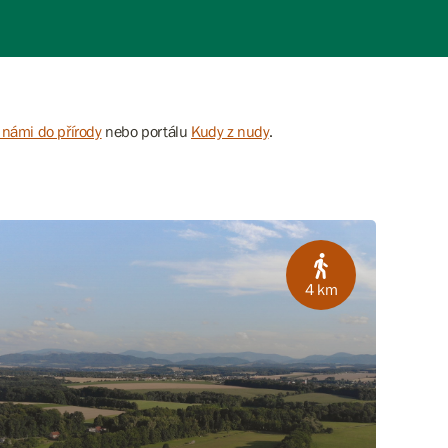
 námi do přírody
nebo portálu
Kudy z nudy
.
4 km