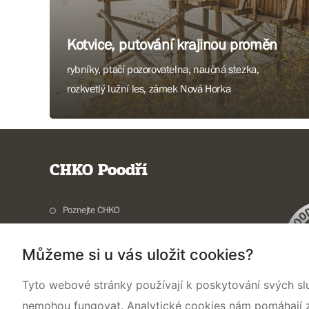
Kotvice, putování krajinou proměn
rybníky, ptačí pozorovatelna, naučná stezka,
rozkvetlý lužní les, zámek Nová Horka
Více informací
CHKO Poodří
Poznejte CHKO
Charakteristika oblasti
Můžeme si u vás uložit cookies?
Ochrana přírody
Potřebuji vyřídit
Tyto webové stránky používají k poskytování svých sl
Aktuality a akce
nemohou fungovat. Analytické cookies nám pomáhají zji