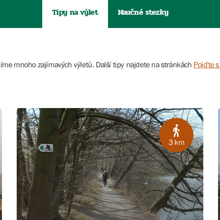
Tipy na výlet
Naučné stezky
zíme mnoho zajímavých výletů. Další tipy najdete na stránkách
Pojďte s
3 km