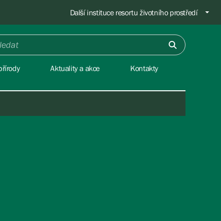
Další instituce resortu životního prostředí
řírody
Aktuality a akce
Kontakty